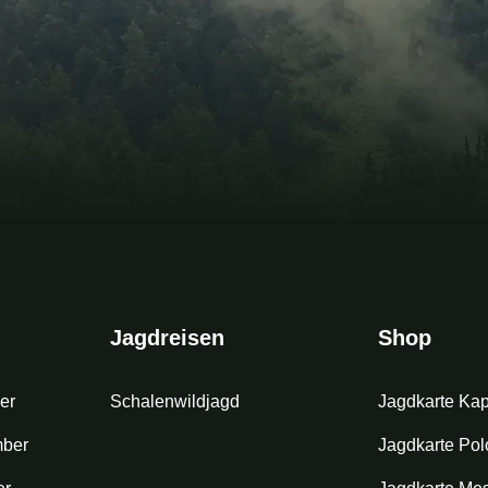
Jagdreisen
Shop
er
Schalenwildjagd
Jagdkarte Ka
mber
Jagdkarte Polo