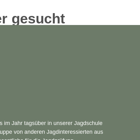
er gesucht
gdkurse
Kochkurse
Eichenwerk Kurse
Jagdreis
 im Jahr tagsüber in unserer Jagdschule
ngruppe von anderen Jagdinteressierten aus