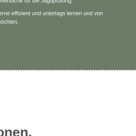
sentliche für die Jagdprüfung.
erne effizient und untertags lernen und von
möchten.
onen.