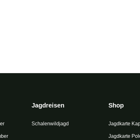
Jagdreisen
Shop
er
Schalenwildjagd
Jagdkarte Ka
mber
Jagdkarte Polo